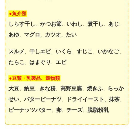
●魚介類
しらす干し
かつお節
いわし
煮干し
あじ
、
、
、
、
、
あゆ
マグロ
カツオ
たい
、
、
、
スルメ
干しエビ
いくら
すじこ
いかなご
、
、
、
、
、
たらこ
はまぐり
エビ
、
、
●豆類・乳製品、穀物類
大豆
納豆
きな粉
高野豆腐
焼きふ
らっか
、
、
、
、
、
せい
バターピーナツ
ドライイースト
抹茶
、
、
、
、
ピーナッツバター
卵
チーズ
脱脂粉乳
、
、
、