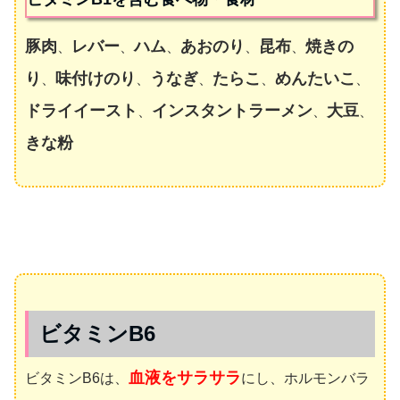
豚肉
レバー
ハム
あおのり
昆布
焼きの
、
、
、
、
、
り
味付けのり
うなぎ
たらこ
めんたいこ
、
、
、
、
、
ドライイースト
インスタントラーメン
大豆
、
、
、
きな粉
ビタミンB6
血液をサラサラ
ビタミンB6は、
にし、ホルモンバラ