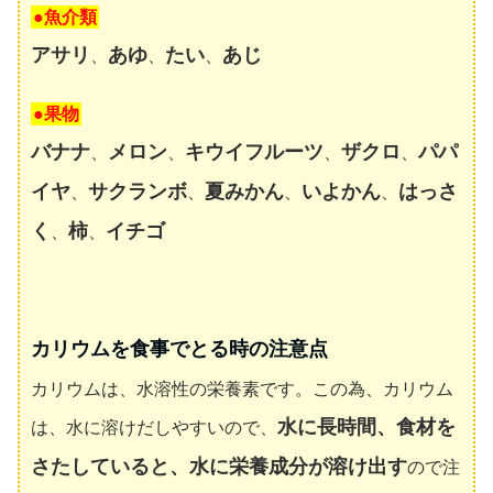
●魚介類
アサリ
あゆ
たい
あじ
、
、
、
●果物
バナナ
メロン
キウイフルーツ
ザクロ
パパ
、
、
、
、
イヤ
サクランボ
夏みかん
いよかん
はっさ
、
、
、
、
く
柿
イチゴ
、
、
カリウムを食事でとる時の注意点
カリウムは、水溶性の栄養素です。この為、カリウム
水に長時間、食材を
は、水に溶けだしやすいので、
さたしていると、水に栄養成分が溶け出す
ので注