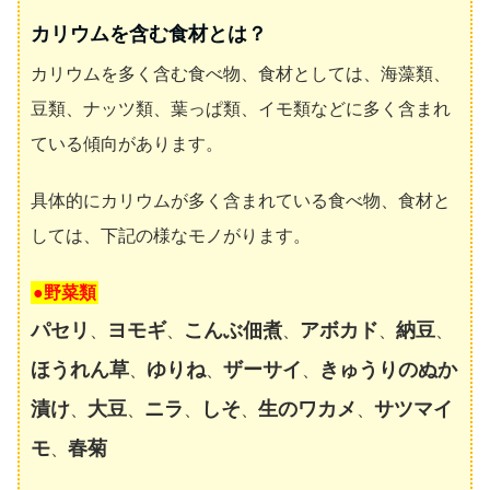
カリウムを含む食材とは？
カリウムを多く含む食べ物、食材としては、海藻類、
豆類、ナッツ類、葉っぱ類、イモ類などに多く含まれ
ている傾向があります。
具体的にカリウムが多く含まれている食べ物、食材と
しては、下記の様なモノがります。
●野菜類
パセリ
ヨモギ
こんぶ佃煮
アボカド
納豆
、
、
、
、
、
ほうれん草
ゆりね
ザーサイ
きゅうりのぬか
、
、
、
漬け
大豆
ニラ
しそ
生のワカメ
サツマイ
、
、
、
、
、
モ
春菊
、