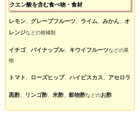
クエン酸を含む食べ物・食材
レモン
グレープフルーツ
ライム
みかん
オ
、
、
、
、
レンジ
などの柑橘類
イチゴ
パイナップル
キウイフルーツ
、
、
などの果
物
トマト
ローズヒップ
ハイビスカス
アセロラ
、
、
、
黒酢
リンゴ酢
米酢
穀物酢
お酢
、
、
、
などの