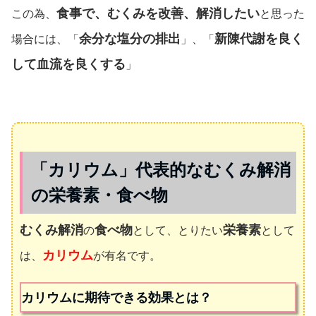
食事で、むくみを改善、解消したい
この為、
と思った
余分な塩分の排出
新陳代謝を良く
場合には、「
」、「
して血流を良くする
」
「カリウム」代表的なむくみ解消
の栄養素・食べ物
むくみ解消
食べ物
栄養素
の
として、とりたい
として
カリウム
は、
が有名です。
カリウムに期待できる効果とは？