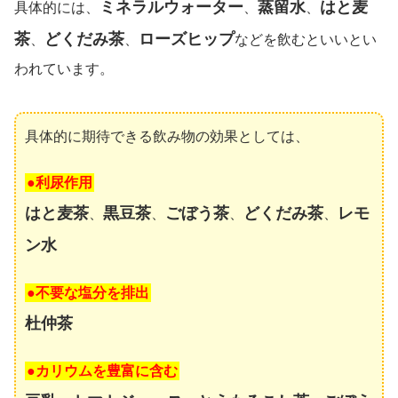
ミネラルウォーター
蒸留水
はと麦
具体的には、
、
、
茶
どくだみ茶
ローズヒップ
、
、
などを飲むといいとい
われています。
具体的に期待できる飲み物の効果としては、
●利尿作用
はと麦茶
黒豆茶
ごぼう茶
どくだみ茶
レモ
、
、
、
、
ン水
●不要な塩分を排出
杜仲茶
●カリウムを豊富に含む