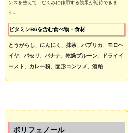
ンスを整えて、むくみに作用する効果が期待できま
す。
ビタミンB6を含む食べ物・食材
とうがらし
にんにく
抹茶
パプリカ
モロヘ
、
、
、
、
イヤ
パセリ
バナナ
乾燥プルーン
ドライイ
、
、
、
、
ースト
カレー粉
固形コンソメ
酒粕
、
、
、
ポリフェノール