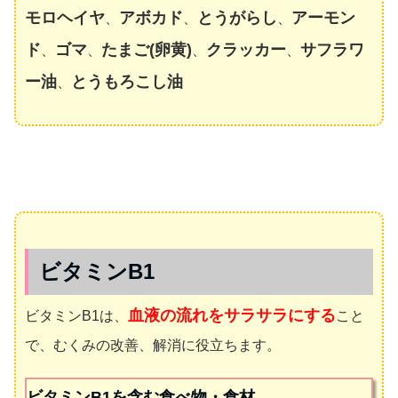
モロヘイヤ
アボカド
とうがらし
アーモン
、
、
、
ド
ゴマ
たまご(卵黄)
クラッカー
サフラワ
、
、
、
、
ー油
とうもろこし油
、
ビタミンB1
血液の流れをサラサラにする
ビタミンB1は、
こと
で、むくみの改善、解消に役立ちます。
ビタミンB1を含む食べ物・食材