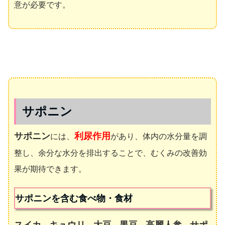
意が必要です。
サポニン
サポニン
利尿作用
には、
があり、体内の水分量を調
整し、余分な水分を排出することで、むくみの改善効
果が期待できます。
サポニンを含む食べ物・食材
スイカ
キュウリ
大豆
黒豆
高麗人参
サポ